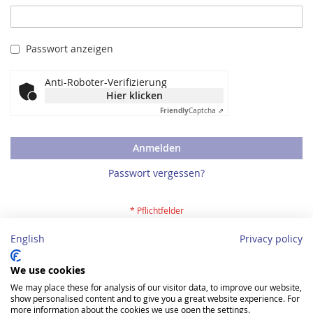
Passwort anzeigen
Anti-Roboter-Verifizierung
Hier klicken
Friendly
Captcha ⇗
Anmelden
Passwort vergessen?
English
Privacy policy
Neukundenregistrierung
We use cookies
We may place these for analysis of our visitor data, to improve our website,
Sie sind neuer Kunde und möchten ein Konto anlegen? Dann
show personalised content and to give you a great website experience. For
registrieren Sie sich bitte hier
.
more information about the cookies we use open the settings.